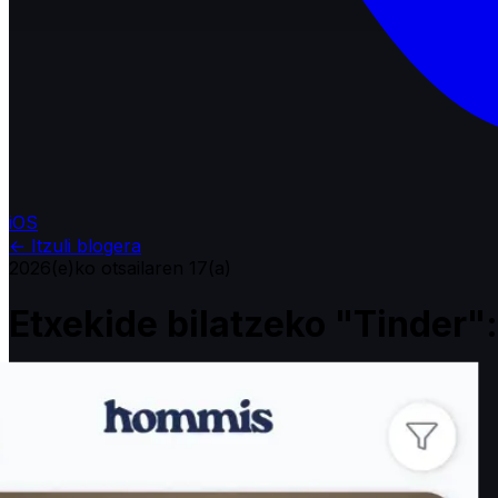
iOS
←
Itzuli blogera
2026(e)ko otsailaren 17(a)
Etxekide bilatzeko "Tinder"
Hommis