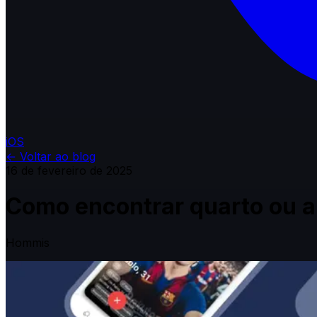
iOS
←
Voltar ao blog
16 de fevereiro de 2025
Como encontrar quarto ou 
Hommis