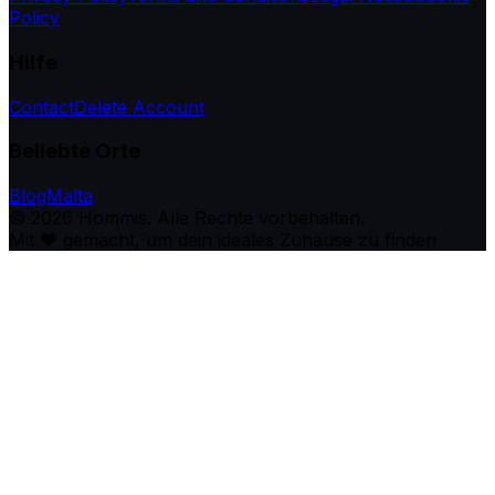
Policy
Hilfe
Contact
Delete Account
Beliebte Orte
Blog
Malta
©
2026
Hommis.
Alle Rechte vorbehalten.
Mit ❤️ gemacht, um dein ideales Zuhause zu finden