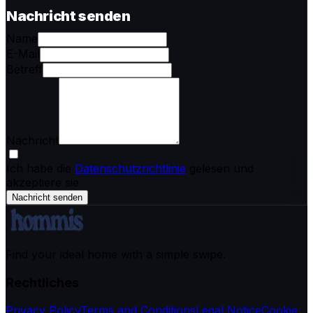
Nachricht senden
Name
E-Mail
Betreff
Nachricht
Ich habe die
Datenschutzrichtlinie
gelesen und
akzeptiere sie
Nachricht senden
Find your ideal home with a simple swipe.
Rechtliches
Privacy Policy
Terms and Conditions
Legal Notice
Cookie