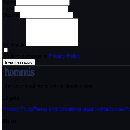
Nome
Email
Oggetto
Messaggio
Ho letto e accetto la
Privacy Policy
Invia messaggio
Find your ideal home with a simple swipe.
Legale
Privacy Policy
Terms and Conditions
Legal Notice
Cookie Po
Aiuto