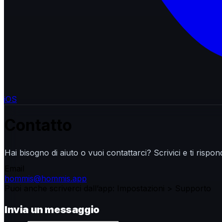
iOS
Contatto
Hai bisogno di aiuto o vuoi contattarci? Scrivici e ti risp
Email
hommis@hommis.app
Puoi anche scriverci dall’app: Impostazioni > Supporto
Invia un messaggio