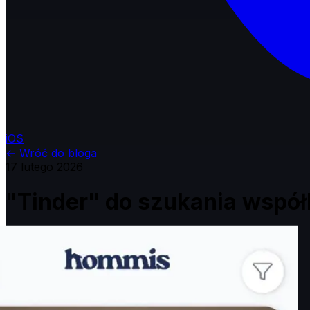
iOS
←
Wróć do bloga
17 lutego 2026
"Tinder" do szukania współl
Hommis